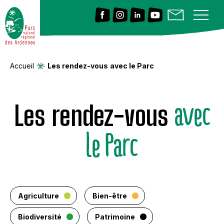
Accueil
Les rendez-vous
avec le Parc
avec
Les rendez-vous
le Parc
Agriculture
Bien-être
Biodiversité
Patrimoine